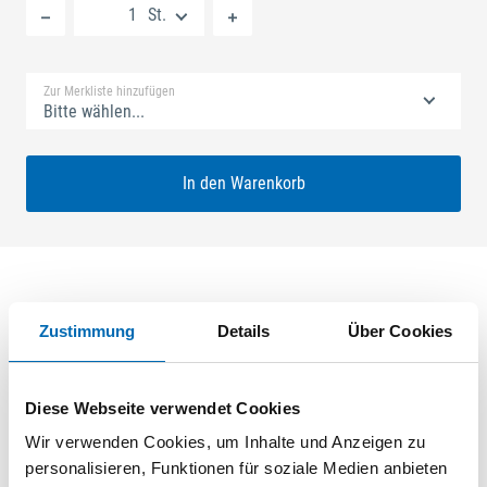
St.
Standard Merkliste
Zur Merkliste hinzufügen
Bitte wählen...
In den Warenkorb
Produktbeschreibung
Zustimmung
Details
Über Cookies
GU-SECURY Automatic 55/92 sf2 Nuss: 10mm Kennkerbe:
1020mm Flachstulp 24x2,5mm L:2285,0mm Eckig Maße: A1
Diese Webseite verwendet Cookies
730,0mm B1 760,0mm Für Sperrbügel vorgerichtet A-Öffner:
Wir verwenden Cookies, um Inhalte und Anzeigen zu
optional ferGUard*silber
personalisieren, Funktionen für soziale Medien anbieten