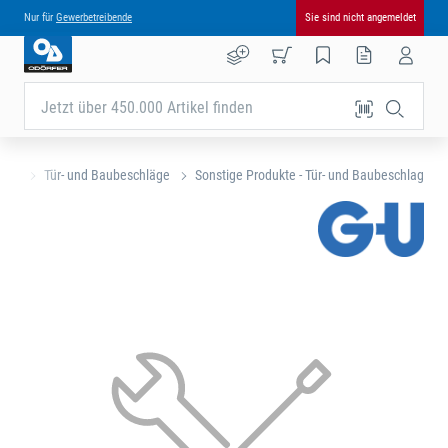
Nur für
Gewerbetreibende
Sie sind nicht angemeldet
Jetzt über 450.000 Artikel finden
eite
Tür- und Baubeschläge
Sonstige Produkte - Tür- und Baubeschlag