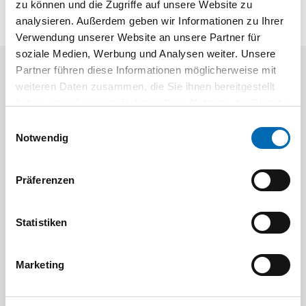
zu können und die Zugriffe auf unsere Website zu
analysieren. Außerdem geben wir Informationen zu Ihrer
Verwendung unserer Website an unsere Partner für
soziale Medien, Werbung und Analysen weiter. Unsere
Partner führen diese Informationen möglicherweise mit
Aktuelle Angebote
weiteren Daten zusammen, die Sie ihnen bereitgestellt
haben oder die sie im Rahmen Ihrer Nutzung der Dienste
gesammelt haben.
Einwilligungsauswahl
Notwendig
Präferenzen
Festool
STAH
Statistiken
SELFCLEAN Filtersack SC FIS-CT
Bit-Box
Marketing
Artikel-Nr.
8 Ausführungen