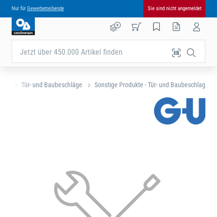
Nur für
Gewerbetreibende
Sie sind nicht angemeldet
Jetzt über 450.000 Artikel finden
eite
Tür- und Baubeschläge
Sonstige Produkte - Tür- und Baubeschlag