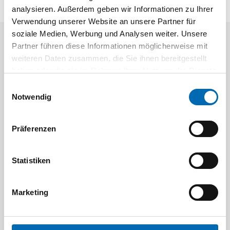
analysieren. Außerdem geben wir Informationen zu Ihrer
Verwendung unserer Website an unsere Partner für
soziale Medien, Werbung und Analysen weiter. Unsere
Partner führen diese Informationen möglicherweise mit
Aktuelle Angebote
weiteren Daten zusammen, die Sie ihnen bereitgestellt
haben oder die sie im Rahmen Ihrer Nutzung der Dienste
gesammelt haben.
Einwilligungsauswahl
Notwendig
Präferenzen
Festool
STAH
Statistiken
SELFCLEAN Filtersack SC FIS-CT
Bit-Box
Artikel-Nr.
Marketing
8 Ausführungen