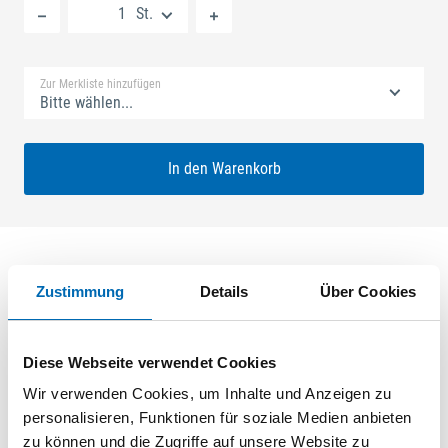
St.
Standard Merkliste
Zur Merkliste hinzufügen
Bitte wählen...
In den Warenkorb
Zustimmung
Details
Über Cookies
Produktbeschreibung
GU-SECURY Automatic 55/85 sf2 Nuss: 8mm Kennkerbe:
Diese Webseite verwendet Cookies
890mm Flachstulp 16x2,5mm L:1750,0mm Eckig Maße: A1
580,0mm B1 760,0mm A-Öffner: optional ferGUard*silber
Wir verwenden Cookies, um Inhalte und Anzeigen zu
personalisieren, Funktionen für soziale Medien anbieten
zu können und die Zugriffe auf unsere Website zu