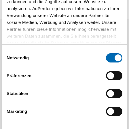
zu können und die Zugriffe auf unsere Website zu
analysieren. Außerdem geben wir Informationen zu Ihrer
Verwendung unserer Website an unsere Partner für
soziale Medien, Werbung und Analysen weiter. Unsere
Partner führen diese Informationen möglicherweise mit
Aktuelle Angebote
weiteren Daten zusammen, die Sie ihnen bereitgestellt
haben oder die sie im Rahmen Ihrer Nutzung der Dienste
gesammelt haben.
Einwilligungsauswahl
Notwendig
Präferenzen
Festool
STAH
Statistiken
SELFCLEAN Filtersack SC FIS-CT
Bit-Box
Marketing
Artikel-Nr.
8 Ausführungen