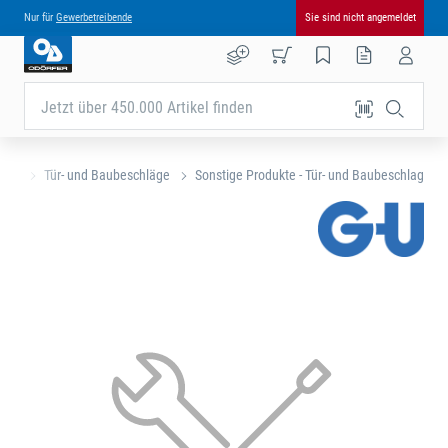
Nur für
Gewerbetreibende
Sie sind nicht angemeldet
Jetzt über 450.000 Artikel finden
eite
Tür- und Baubeschläge
Sonstige Produkte - Tür- und Baubeschlag