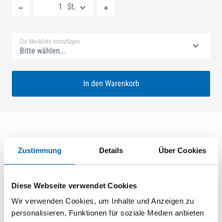
St.
Standard Merkliste
Zur Merkliste hinzufügen
Bitte wählen...
In den Warenkorb
Produktbeschreibung
Zustimmung
Details
Über Cookies
GU-SECURY Automatic 50/92 sf2 Nuss: 8mm Kennkerbe:
890mm Flachstulp 16x2,5mm L:1750,0mm Eckig Maße: A1
Diese Webseite verwendet Cookies
730,0mm B1 760,0mm Für Sperrbügel vorgerichtet A-Öffner:
Wir verwenden Cookies, um Inhalte und Anzeigen zu
optional ferGUard*silber
personalisieren, Funktionen für soziale Medien anbieten