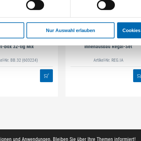
Nur Auswahl erlauben
Cookies
STAHLHÄRTER
DAMAZEN
it-Box 32-tlg Mix
Innenausbau Regal-Set
kel-Nr. BB.32
(603224)
Artikel-Nr. REG.IA
tionen und Anwendungen. Bleiben Sie über Ihre Themen informiert!