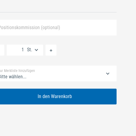
Positionskommission (optional)
Neue Liste anlegen
St.
Standard Merkliste
ur Merkliste hinzufügen
itte wählen...
In den Warenkorb