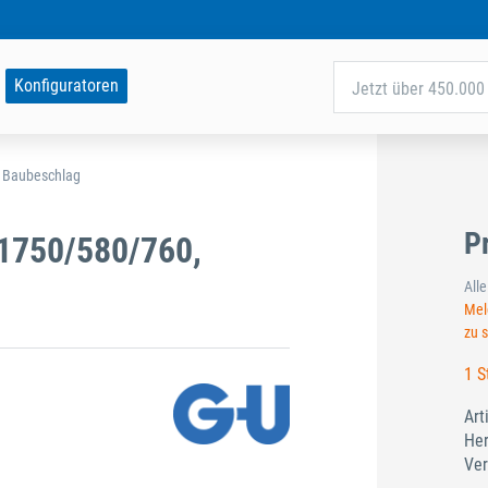
Konfiguratoren
Jetzt über 450.000 
d Baubeschlag
P
1750/580/760,
All
Meld
zu 
1 S
Art
Her
Ver