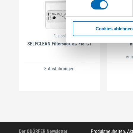
Cookies ablehnen
Festool
SELFCLEAN Filtersack SC FIS-CT
B
Arti
8 Ausführungen
Der ODÖRFER Newsletter
Produktneuheiten, Ak