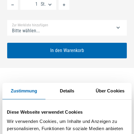
St.
Standard Merkliste
Zur Merkliste hinzufügen
Bitte wählen...
In den Warenkorb
Produktbeschreibung
Zustimmung
Details
Über Cookies
GU-SECURY Automatic 45/92 sf2 Nuss: 8mm Kennkerbe:
1020mm Flachstulp 24x2,5mm L:2285,0mm Eckig Maße: A1
Diese Webseite verwendet Cookies
730,0mm B1 760,0mm Für Sperrbügel vorgerichtet A-Öffner:
Wir verwenden Cookies, um Inhalte und Anzeigen zu
optional ferGUard*silber
personalisieren, Funktionen für soziale Medien anbieten