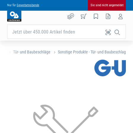
Nur für
Gewerbetreibende
Sie sind nicht angemeldet
Jetzt über 450.000 Artikel finden
eite
Tür- und Baubeschläge
Sonstige Produkte - Tür- und Baubeschlag