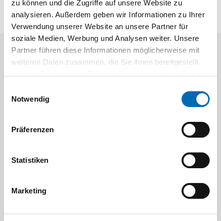
zu können und die Zugriffe auf unsere Website zu
analysieren. Außerdem geben wir Informationen zu Ihrer
Verwendung unserer Website an unsere Partner für
soziale Medien, Werbung und Analysen weiter. Unsere
Partner führen diese Informationen möglicherweise mit
Aktuelle Angebote
weiteren Daten zusammen, die Sie ihnen bereitgestellt
haben oder die sie im Rahmen Ihrer Nutzung der Dienste
gesammelt haben.
Einwilligungsauswahl
Notwendig
Präferenzen
Festool
STAH
Statistiken
SELFCLEAN Filtersack SC FIS-CT
Bit-Box
Marketing
Artikel-Nr.
8 Ausführungen