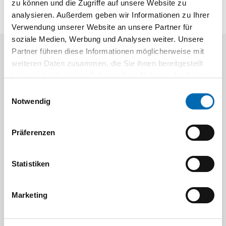
zu können und die Zugriffe auf unsere Website zu
analysieren. Außerdem geben wir Informationen zu Ihrer
Verwendung unserer Website an unsere Partner für
soziale Medien, Werbung und Analysen weiter. Unsere
Partner führen diese Informationen möglicherweise mit
Aktuelle Angebote
weiteren Daten zusammen, die Sie ihnen bereitgestellt
haben oder die sie im Rahmen Ihrer Nutzung der Dienste
gesammelt haben.
Einwilligungsauswahl
Notwendig
Präferenzen
Festool
STAH
Statistiken
SELFCLEAN Filtersack SC FIS-CT
Bit-Box
Marketing
Artikel-Nr.
8 Ausführungen