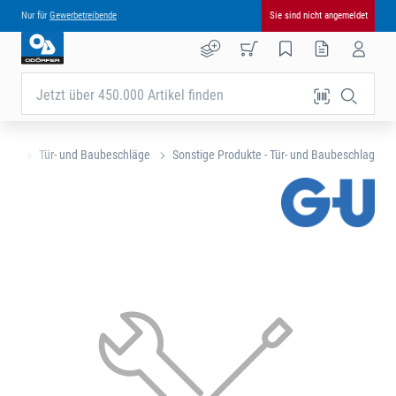
Nur für
Gewerbetreibende
Sie sind nicht angemeldet
Jetzt über 450.000 Artikel finden
eite
Tür- und Baubeschläge
Sonstige Produkte - Tür- und Baubeschlag