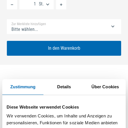
St.
Standard Merkliste
Zur Merkliste hinzufügen
Bitte wählen...
In den Warenkorb
Produktbeschreibung
Zustimmung
Details
Über Cookies
GU-SECURY Automatic 45/92 sf2 Nuss: 10mm Kennkerbe:
890mm U-Stulp 24x6x6x2,5mm L:1750,0mm Eckig Mit
Diese Webseite verwendet Cookies
Formteil Maße: A1 730,0mm B1 760,0mm Für Sperrbügel
Wir verwenden Cookies, um Inhalte und Anzeigen zu
vorgerichtet A-Öffner: optional ferGUard*silber
personalisieren, Funktionen für soziale Medien anbieten