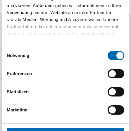
analysieren. Außerdem geben wir Informationen zu Ihrer
Verwendung unserer Website an unsere Partner für
soziale Medien, Werbung und Analysen weiter. Unsere
Partner führen diese Informationen möglicherweise mit
Aktuelle Angebote
weiteren Daten zusammen, die Sie ihnen bereitgestellt
haben oder die sie im Rahmen Ihrer Nutzung der Dienste
gesammelt haben.
Einwilligungsauswahl
Notwendig
Präferenzen
Festool
STAH
Statistiken
SELFCLEAN Filtersack SC FIS-CT
Bit-Box
Artikel-Nr.
Marketing
8 Ausführungen