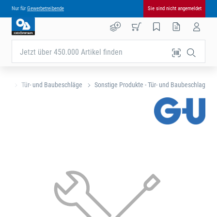
Nur für
Gewerbetreibende
Sie sind nicht angemeldet
Jetzt über 450.000 Artikel finden
eite
Tür- und Baubeschläge
Sonstige Produkte - Tür- und Baubeschlag