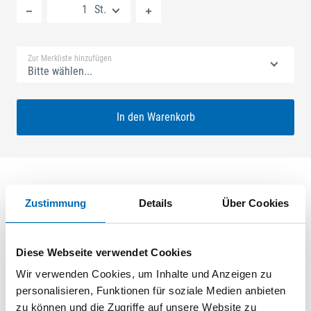
St.
Standard Merkliste
Zur Merkliste hinzufügen
Bitte wählen...
In den Warenkorb
Zustimmung
Details
Über Cookies
Produktbeschreibung
GU-SECURY Automatic 45/92 sf2 Nuss: 10mm Kennkerbe:
Diese Webseite verwendet Cookies
1020mm U-Stulp 24x6x6x2,5mm L:2285,0mm Eckig Maße: A1
730,0mm B1 760,0mm A-Öffner: optional ferGUard*silber
Wir verwenden Cookies, um Inhalte und Anzeigen zu
personalisieren, Funktionen für soziale Medien anbieten
zu können und die Zugriffe auf unsere Website zu