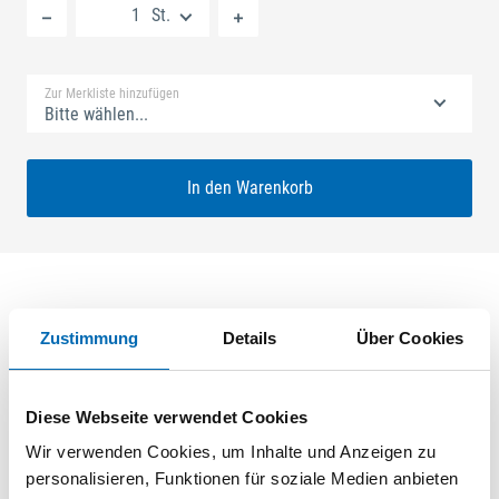
St.
Standard Merkliste
Zur Merkliste hinzufügen
Bitte wählen...
In den Warenkorb
Produktbeschreibung
Zustimmung
Details
Über Cookies
GU-SECURY Automatic 45/78 sf2 Rundzylinder Nuss: 9mm
Kennkerbe: 890mm Flachstulp 16x2,5mm L:1750,0mm Eckig
Diese Webseite verwendet Cookies
Maße: A1 580,0mm B1 760,0mm FH - für feuerhemmende
Wir verwenden Cookies, um Inhalte und Anzeigen zu
Türen A-Öffner: optional Edelstahl geschliffen
personalisieren, Funktionen für soziale Medien anbieten