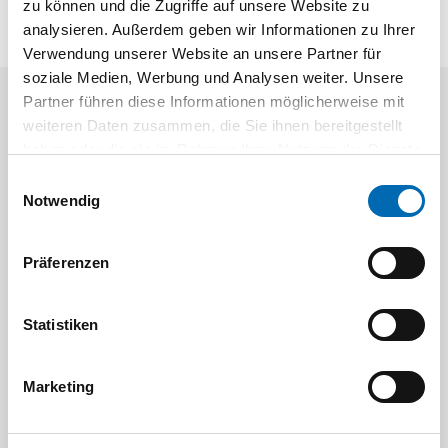
zu können und die Zugriffe auf unsere Website zu
analysieren. Außerdem geben wir Informationen zu Ihrer
Verwendung unserer Website an unsere Partner für
soziale Medien, Werbung und Analysen weiter. Unsere
Partner führen diese Informationen möglicherweise mit
Aktuelle Angebote
weiteren Daten zusammen, die Sie ihnen bereitgestellt
haben oder die sie im Rahmen Ihrer Nutzung der Dienste
gesammelt haben.
Einwilligungsauswahl
Notwendig
Präferenzen
Festool
STAH
Statistiken
SELFCLEAN Filtersack SC FIS-CT
Bit-Box
Marketing
Artikel-Nr.
8 Ausführungen