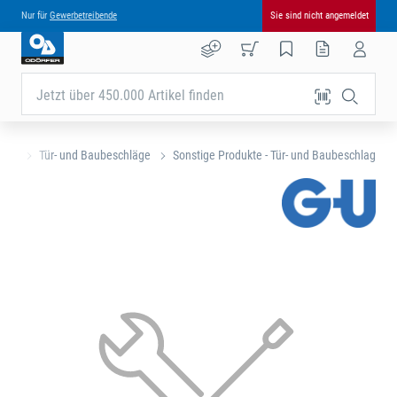
Nur für
Gewerbetreibende
Sie sind nicht angemeldet
Jetzt über 450.000 Artikel finden
eite
Tür- und Baubeschläge
Sonstige Produkte - Tür- und Baubeschlag