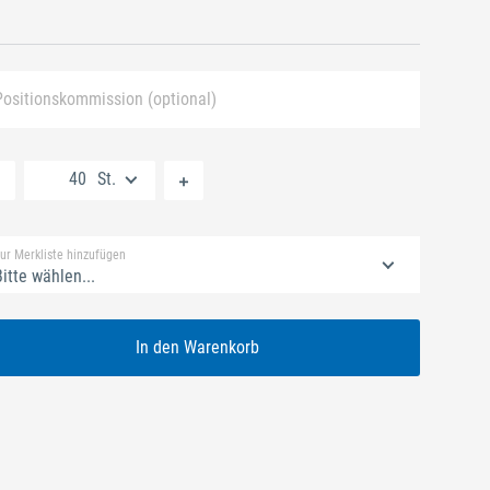
Positionskommission (optional)
Neue Liste anlegen
St.
Standard Merkliste
ur Merkliste hinzufügen
itte wählen...
In den Warenkorb