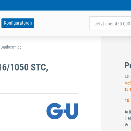
Konfiguratoren
Jetzt über 450.000 
d Baubeschlag
P
16/1050 STC,
All
Meld
zu 
40 
Art
Her
Ver