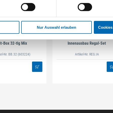
Nur Auswahl erlauben
Cookies
STAHLHÄRTER
DAMAZEN
it-Box 32-tlg Mix
Innenausbau Regal-Set
kel-Nr. BB.32
(603224)
Artikel-Nr. REG.IA