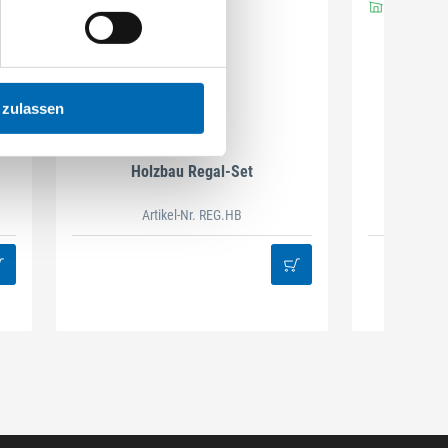
 zulassen
DAMAZEN
Holzbau Regal-Set
Spiralb
Artikel-Nr. REG.HB
38