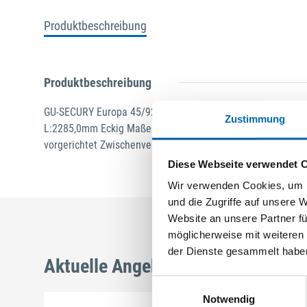
Produktbeschreibung
Produktbeschreibung
GU-SECURY Europa 45/92 SZ-R/SZ-P Nuss: 8mm Kennkerbe
Zustimmung
L:2285,0mm Eckig Maße: A1 267,5mm A2 737,5mm B1 402,
vorgerichtet Zwischenverzahnung unten Verzahnung oben f
Diese Webseite verwendet 
Wir verwenden Cookies, um I
und die Zugriffe auf unsere 
Website an unsere Partner fü
möglicherweise mit weiteren
der Dienste gesammelt habe
Aktuelle Angebote
Einwilligungsauswahl
Notwendig