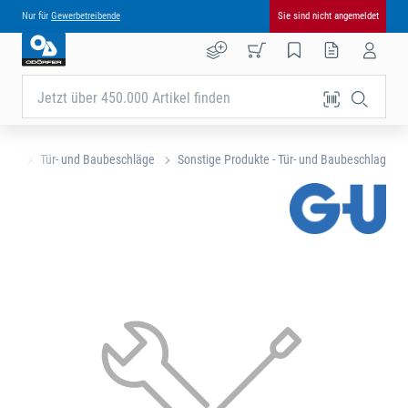
Nur für
Gewerbetreibende
Sie sind nicht angemeldet
Jetzt über 450.000 Artikel finden
eite
Tür- und Baubeschläge
Sonstige Produkte - Tür- und Baubeschlag