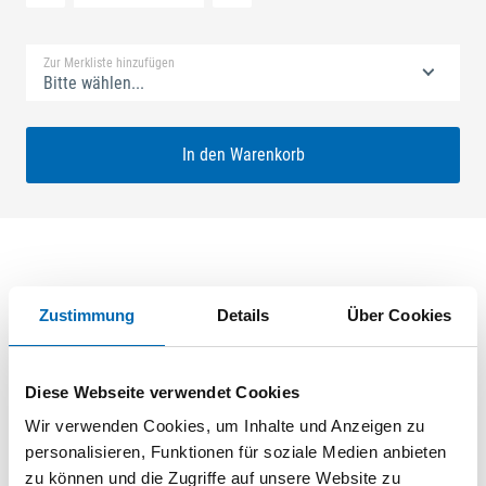
Standard Merkliste
Zur Merkliste hinzufügen
Bitte wählen...
In den Warenkorb
Produktbeschreibung
Zustimmung
Details
Über Cookies
GU-SECURY Europa 55/78 MR2 Rundzylinder Nuss: 8mm
Kennkerbe: 890mm Flachstulp 16x2,5mm L:1830,0mm Eckig
Diese Webseite verwendet Cookies
Maße: A1 267,5mm B1 402,5mm Verzahnung oben+unten
ferGUard*silber VE: 40,000
Wir verwenden Cookies, um Inhalte und Anzeigen zu
personalisieren, Funktionen für soziale Medien anbieten
zu können und die Zugriffe auf unsere Website zu