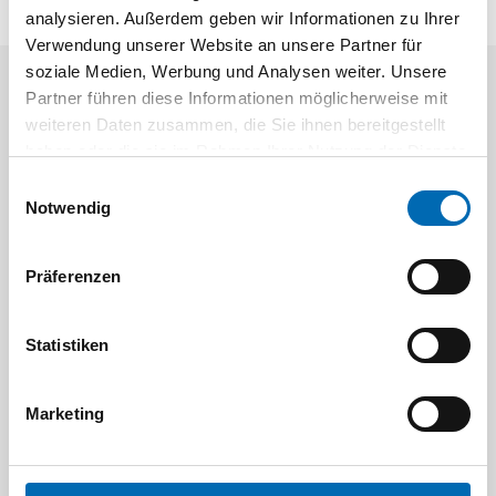
analysieren. Außerdem geben wir Informationen zu Ihrer
Verwendung unserer Website an unsere Partner für
soziale Medien, Werbung und Analysen weiter. Unsere
Partner führen diese Informationen möglicherweise mit
Aktuelle Angebote
weiteren Daten zusammen, die Sie ihnen bereitgestellt
haben oder die sie im Rahmen Ihrer Nutzung der Dienste
gesammelt haben.
Einwilligungsauswahl
Notwendig
Präferenzen
Festool
STAH
Statistiken
SELFCLEAN Filtersack SC FIS-CT
Bit-Box
Artikel-Nr.
Marketing
8 Ausführungen