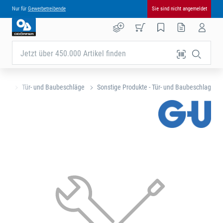
Nur für
Gewerbetreibende
Sie sind nicht angemeldet
Jetzt über 450.000 Artikel finden
eite
Tür- und Baubeschläge
Sonstige Produkte - Tür- und Baubeschlag