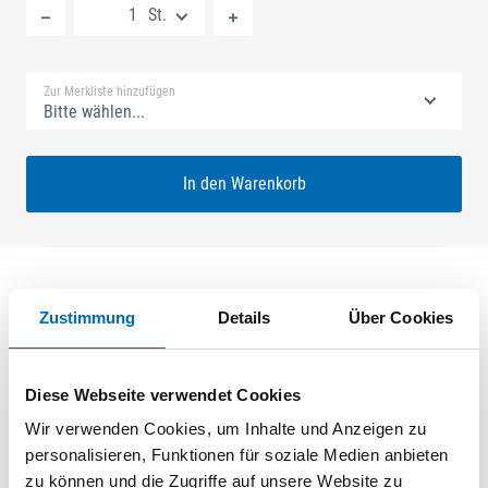
St.
Standard Merkliste
Zur Merkliste hinzufügen
Bitte wählen...
In den Warenkorb
Zustimmung
Details
Über Cookies
Produktbeschreibung
SECURY V 45/92 SH2 Nuss: 8mm Kennkerbe: 1020mm
Diese Webseite verwendet Cookies
Flachstulp 20x2,5mm L:2285,0mm Eckig Maße: A1 730,0mm
B1 760,0mm Für Sperrbügel vorgerichtet ferGUard*silber
Wir verwenden Cookies, um Inhalte und Anzeigen zu
personalisieren, Funktionen für soziale Medien anbieten
zu können und die Zugriffe auf unsere Website zu