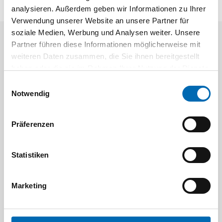
analysieren. Außerdem geben wir Informationen zu Ihrer
Verwendung unserer Website an unsere Partner für
soziale Medien, Werbung und Analysen weiter. Unsere
Partner führen diese Informationen möglicherweise mit
Aktuelle Angebote
weiteren Daten zusammen, die Sie ihnen bereitgestellt
haben oder die sie im Rahmen Ihrer Nutzung der Dienste
gesammelt haben.
Einwilligungsauswahl
Notwendig
Präferenzen
Festool
STAH
Statistiken
SELFCLEAN Filtersack SC FIS-CT
Bit-Box
Artikel-Nr.
Marketing
8 Ausführungen