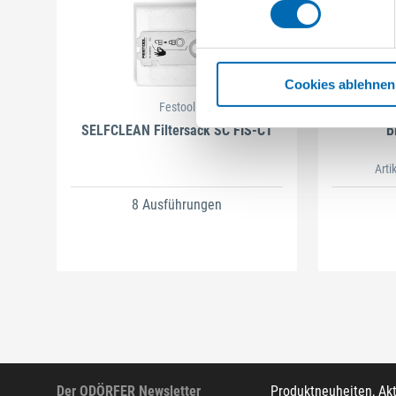
Cookies ablehnen
Festool
SELFCLEAN Filtersack SC FIS-CT
B
Arti
8 Ausführungen
Der ODÖRFER Newsletter
Produktneuheiten, Ak