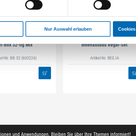
Nur Auswahl erlauben
Cookies
STAHLHÄRTER
DAMAZEN
it-Box 32-tlg Mix
Innenausbau Regal-Set
kel-Nr. BB.32
(603224)
Artikel-Nr. REG.IA
tionen und Anwendungen. Bleiben Sie über Ihre Themen informiert!