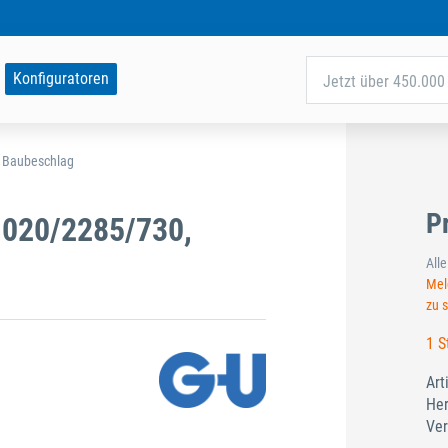
Konfiguratoren
Jetzt über 450.000 
d Baubeschlag
P
020/2285/730,
All
Meld
zu 
1 S
Art
Her
Ver