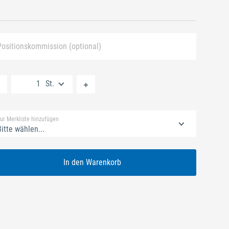
Positionskommission (optional)
Neue Liste anlegen
St.
Standard Merkliste
ur Merkliste hinzufügen
itte wählen...
In den Warenkorb