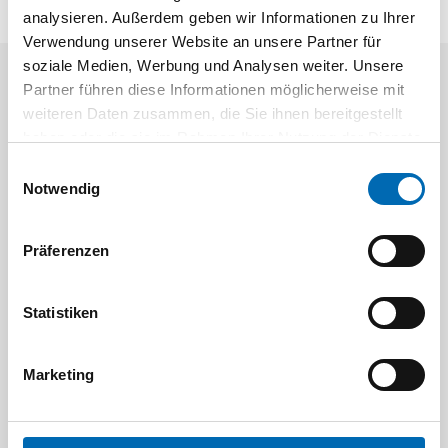
analysieren. Außerdem geben wir Informationen zu Ihrer
Verwendung unserer Website an unsere Partner für
soziale Medien, Werbung und Analysen weiter. Unsere
Partner führen diese Informationen möglicherweise mit
Aktuelle Angebote
weiteren Daten zusammen, die Sie ihnen bereitgestellt
haben oder die sie im Rahmen Ihrer Nutzung der Dienste
gesammelt haben.
Einwilligungsauswahl
Notwendig
Präferenzen
Festool
STAH
Statistiken
SELFCLEAN Filtersack SC FIS-CT
Bit-Box
Artikel-Nr.
Marketing
8 Ausführungen