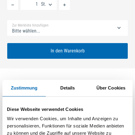
St.
Standard Merkliste
Zur Merkliste hinzufügen
Bitte wählen...
In den Warenkorb
Zustimmung
Details
Über Cookies
Produktbeschreibung
SECURY V 35/92 SH2 Nuss: 8mm Kennkerbe: 1020mm
Diese Webseite verwendet Cookies
Flachstulp 24x2,5mm L:2285,0mm Eckig Maße: A1 580,0mm
B1 760,0mm SKG** Mit Komfort-Falle ferGUard*silber
Wir verwenden Cookies, um Inhalte und Anzeigen zu
personalisieren, Funktionen für soziale Medien anbieten
zu können und die Zugriffe auf unsere Website zu