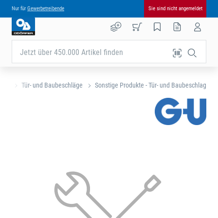
Nur für
Gewerbetreibende
Sie sind nicht angemeldet
Jetzt über 450.000 Artikel finden
eite
Tür- und Baubeschläge
Sonstige Produkte - Tür- und Baubeschlag