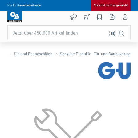
Nur für
Gewerbetreibende
Sie sind nicht angemeldet
Jetzt über 450.000 Artikel finden
eite
Tür- und Baubeschläge
Sonstige Produkte - Tür- und Baubeschlag