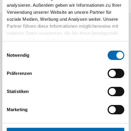
analysieren. Außerdem geben wir Informationen zu Ihrer
Verwendung unserer Website an unsere Partner für
soziale Medien, Werbung und Analysen weiter. Unsere
Partner führen diese Informationen möglicherweise mit
Aktuelle Angebote
weiteren Daten zusammen, die Sie ihnen bereitgestellt
haben oder die sie im Rahmen Ihrer Nutzung der Dienste
gesammelt haben.
Einwilligungsauswahl
Notwendig
Präferenzen
Festool
STAH
Statistiken
SELFCLEAN Filtersack SC FIS-CT
Bit-Box
Artikel-Nr.
Marketing
8 Ausführungen