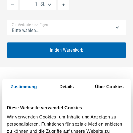
St.
Standard Merkliste
Zur Merkliste hinzufügen
Bitte wählen...
In den Warenkorb
Zustimmung
Details
Über Cookies
Produktbeschreibung
SECURY V 40/92 MR2 Nuss: 10mm Kennkerbe: 890mm
Diese Webseite verwendet Cookies
Flachstulp 24x2,5mm L:1750,0mm Eckig Maße: A1 730,0mm
B1 760,0mm Für Sperrbügel vorgerichtet ferGUard*silber
Wir verwenden Cookies, um Inhalte und Anzeigen zu
personalisieren, Funktionen für soziale Medien anbieten
zu können und die Zugriffe auf unsere Website zu