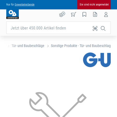
Nur für
Gewerbetreibende
Sie sind nicht angemeldet
Jetzt über 450.000 Artikel finden
eite
Tür- und Baubeschläge
Sonstige Produkte - Tür- und Baubeschlag