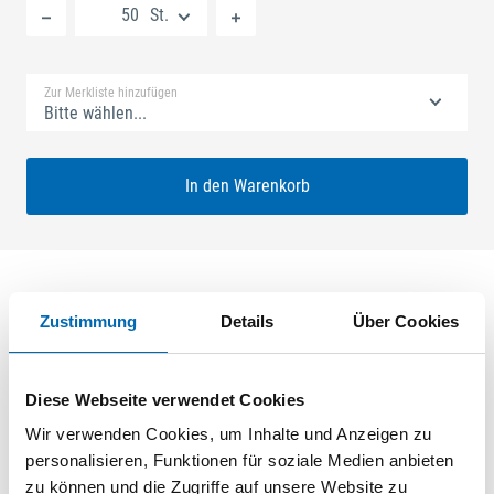
St.
Standard Merkliste
Zur Merkliste hinzufügen
Bitte wählen...
In den Warenkorb
Zustimmung
Details
Über Cookies
Produktbeschreibung
SECURY V 45/92 MR2 Nuss: 8mm Kennkerbe: 890mm U-Stulp
Diese Webseite verwendet Cookies
24x6x6x2,5mm L:1750,0mm Eckig Maße: A1 730,0mm B1
760,0mm Edelstahl geschliffen VE: 50,000
Wir verwenden Cookies, um Inhalte und Anzeigen zu
personalisieren, Funktionen für soziale Medien anbieten
zu können und die Zugriffe auf unsere Website zu