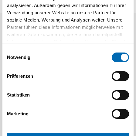
analysieren. Außerdem geben wir Informationen zu Ihrer
Verwendung unserer Website an unsere Partner für
soziale Medien, Werbung und Analysen weiter. Unsere
Partner führen diese Informationen möglicherweise mit
Aktuelle Angebote
weiteren Daten zusammen, die Sie ihnen bereitgestellt
haben oder die sie im Rahmen Ihrer Nutzung der Dienste
gesammelt haben.
Einwilligungsauswahl
Notwendig
Präferenzen
Festool
STAH
Statistiken
SELFCLEAN Filtersack SC FIS-CT
Bit-Box
Artikel-Nr.
Marketing
8 Ausführungen