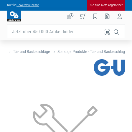
Nur für
Gewerbetreibende
Sie sind nicht angemeldet
Jetzt über 450.000 Artikel finden
eite
Tür- und Baubeschläge
Sonstige Produkte - Tür- und Baubeschlag