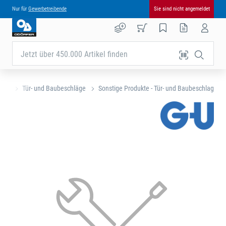
Nur für
Gewerbetreibende
Sie sind nicht angemeldet
Jetzt über 450.000 Artikel finden
eite
Tür- und Baubeschläge
Sonstige Produkte - Tür- und Baubeschlag