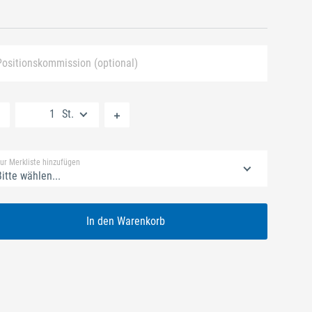
Positionskommission (optional)
Neue Liste anlegen
St.
Standard Merkliste
ur Merkliste hinzufügen
itte wählen...
In den Warenkorb