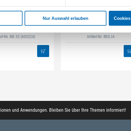
STAHLHÄRTER
DAMAZEN
Nur Auswahl erlauben
Cookies
it-Box 32-tlg Mix
Innenausbau Regal-Set
kel-Nr. BB.32
(603224)
Artikel-Nr. REG.IA
tionen und Anwendungen. Bleiben Sie über Ihre Themen informiert!