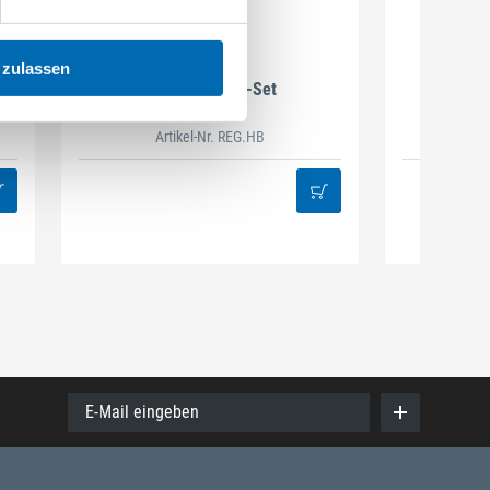
DAMAZEN
 zulassen
Holzbau Regal-Set
Spiralb
Artikel-Nr. REG.HB
38
E-Mail eingeben