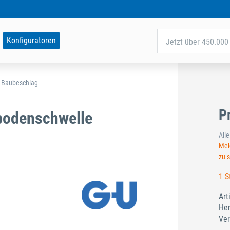
Konfiguratoren
Jetzt über 450.000 
d Baubeschlag
P
mbodenschwelle
All
Meld
zu 
1 S
Art
Her
Ver