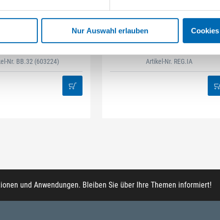
STAHLHÄRTER
DAMAZEN
Nur Auswahl erlauben
Cookies
it-Box 32-tlg Mix
Innenausbau Regal-Set
kel-Nr. BB.32
(603224)
Artikel-Nr. REG.IA
tionen und Anwendungen. Bleiben Sie über Ihre Themen informiert!