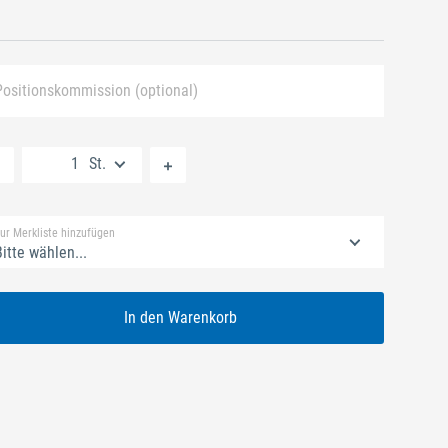
Positionskommission (optional)
Neue Liste anlegen
St.
Standard Merkliste
ur Merkliste hinzufügen
itte wählen...
In den Warenkorb