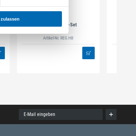
DAMAZEN
 zulassen
Holzbau Regal-Set
Spiralb
Artikel-Nr. REG.HB
38
E-Mail eingeben