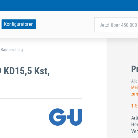
Konfiguratoren
Jetzt über 450.000 
d Baubeschlag
P
9 KD15,5 Kst,
All
Meld
zu 
1 S
Art
Her
Ver