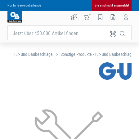
Nur für
Gewerbetreibende
Sie sind nicht angemeldet
Jetzt über 450.000 Artikel finden
eite
Tür- und Baubeschläge
Sonstige Produkte - Tür- und Baubeschlag