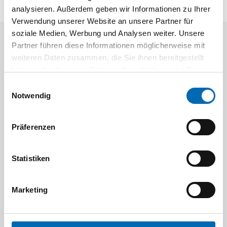
analysieren. Außerdem geben wir Informationen zu Ihrer
Verwendung unserer Website an unsere Partner für
soziale Medien, Werbung und Analysen weiter. Unsere
Partner führen diese Informationen möglicherweise mit
Aktuelle Angebote
weiteren Daten zusammen, die Sie ihnen bereitgestellt
haben oder die sie im Rahmen Ihrer Nutzung der Dienste
gesammelt haben.
Einwilligungsauswahl
Notwendig
Präferenzen
Festool
STAH
Statistiken
SELFCLEAN Filtersack SC FIS-CT
Bit-Box
Artikel-Nr.
Marketing
8 Ausführungen