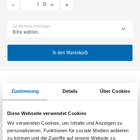
St.
Standard Merkliste
Zur Merkliste hinzufügen
Bitte wählen...
In den Warenkorb
Zustimmung
Details
Über Cookies
Produktbeschreibung
Schließblech U-Profil 30x6mm, mitte Falle 146mm, Länge 216,
Diese Webseite verwendet Cookies
mit Austauschstück, mit Endstücke, Nutlage 9mm Maß X=18
DIN rechts
Wir verwenden Cookies, um Inhalte und Anzeigen zu
personalisieren, Funktionen für soziale Medien anbieten
zu können und die Zugriffe auf unsere Website zu