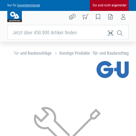
Nur für
Gewerbetreibende
Sie sind nicht angemeldet
Jetzt über 450.000 Artikel finden
eite
Tür- und Baubeschläge
Sonstige Produkte - Tür- und Baubeschlag