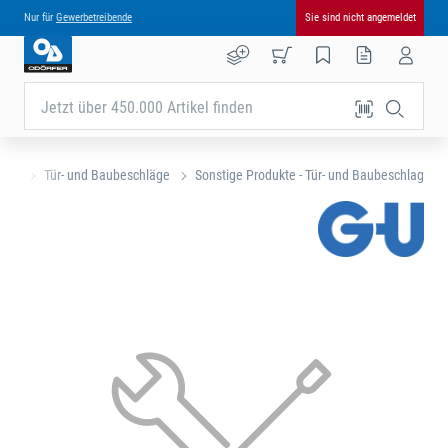
Nur für
Gewerbetreibende
Sie sind nicht angemeldet
Jetzt über 450.000 Artikel finden
eite
Tür- und Baubeschläge
Sonstige Produkte - Tür- und Baubeschlag