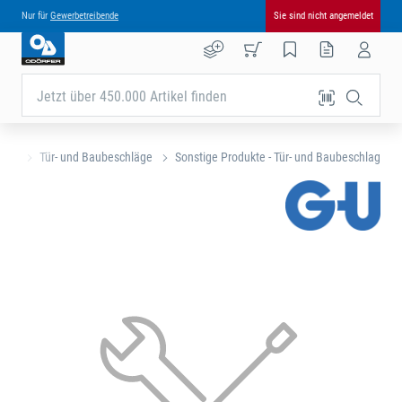
Nur für
Gewerbetreibende
Sie sind nicht angemeldet
Jetzt über 450.000 Artikel finden
eite
Tür- und Baubeschläge
Sonstige Produkte - Tür- und Baubeschlag