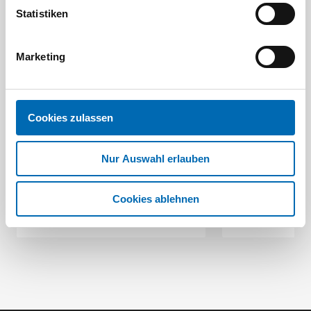
Statistiken
Marketing
Festool
STAH
Cookies zulassen
SELFCLEAN Filtersack SC FIS-CT
Bit-Box
Artikel-Nr.
Nur Auswahl erlauben
8 Ausführungen
Cookies ablehnen