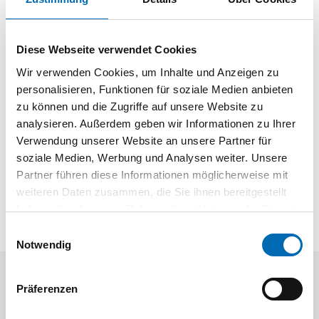
Klingen-Halter
Klingenhalter für Schaber D50, 55, 66, 75, 77
Diese Webseite verwendet Cookies
Wir verwenden Cookies, um Inhalte und Anzeigen zu
Dokumente
personalisieren, Funktionen für soziale Medien anbieten
zu können und die Zugriffe auf unsere Website zu
SEEFELDER Qualitätswerkzeuge 2022-2024
analysieren. Außerdem geben wir Informationen zu Ihrer
Verwendung unserer Website an unsere Partner für
soziale Medien, Werbung und Analysen weiter. Unsere
Partner führen diese Informationen möglicherweise mit
weiteren Daten zusammen, die Sie ihnen bereitgestellt
haben oder die sie im Rahmen Ihrer Nutzung der Dienste
gesammelt haben.
Einwilligungsauswahl
Notwendig
Aktuelle Angebote
Präferenzen