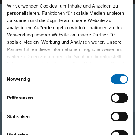
Wir verwenden Cookies, um Inhalte und Anzeigen zu
personalisieren, Funktionen für soziale Medien anbieten
zu können und die Zugriffe auf unsere Website zu
Telefon
analysieren. Außerdem geben wir Informationen zu Ihrer
Verwendung unserer Website an unsere Partner für
0316/2771-0
(Mo - Do: 07:30 - 17:00 Uhr Fr: 07:30 - 13:00 Uhr)
soziale Medien, Werbung und Analysen weiter. Unsere
Partner führen diese Informationen möglicherweise mit
WhatsApp
weiteren Daten zusammen, die Sie ihnen bereitgestellt
+43 (0)676 827 755 55
haben oder die sie im Rahmen Ihrer Nutzung der Dienste
gesammelt haben.
Einwilligungsauswahl
Notwendig
E-Mail
post@odoerfer.com
Präferenzen
Statistiken