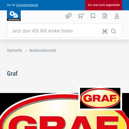
Nur für
Gewerbetreibende
Sie sind nicht angemeldet
Jetzt über 450.000 Artikel finden
Startseite
Markenübersicht
Graf