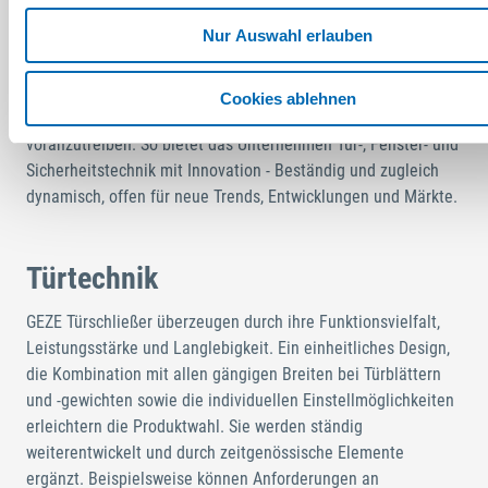
beteiligten Akteure und realisiert mit großer Branchen- und
Nur Auswahl erlauben
Fachkenntnis herausragende Ergebnisse, die Gebäude so
richtig lebenswert machen. Gemeinsam Partnern steigt GEZE
ganz früh in Kunden-Projekte ein und begleitet diese
Cookies ablehnen
fortwährend, um die Entwicklung von Gebäuden
voranzutreiben. So bietet das Unternehmen Tür-, Fenster- und
Sicherheitstechnik mit Innovation - Beständig und zugleich
dynamisch, offen für neue Trends, Entwicklungen und Märkte.
Türtechnik
GEZE Türschließer überzeugen durch ihre Funktionsvielfalt,
Leistungsstärke und Langlebigkeit. Ein einheitliches Design,
die Kombination mit allen gängigen Breiten bei Türblättern
und -gewichten sowie die individuellen Einstellmöglichkeiten
erleichtern die Produktwahl. Sie werden ständig
weiterentwickelt und durch zeitgenössische Elemente
ergänzt. Beispielsweise können Anforderungen an