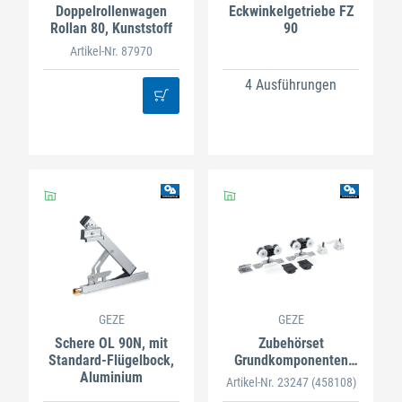
Doppelrollenwagen
Eckwinkelgetriebe FZ
Rollan 80, Kunststoff
90
Artikel-Nr. 87970
4 Ausführungen
GEZE
GEZE
Schere OL 90N, mit
Zubehörset
Standard-Flügelbock,
Grundkomponenten
Aluminium
Perlan 140 für
Artikel-Nr. 23247
(458108)
Deckenmontage