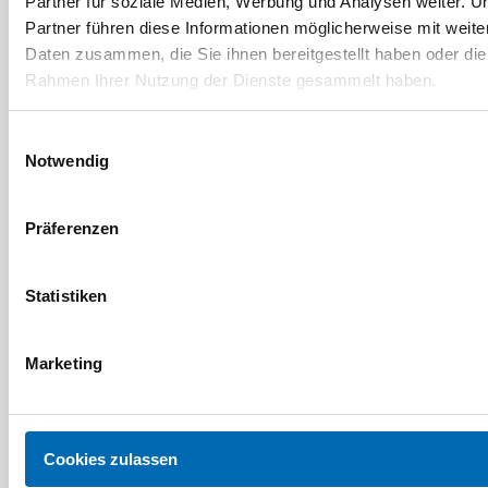
Partner für soziale Medien, Werbung und Analysen weiter. U
Partner führen diese Informationen möglicherweise mit weite
Daten zusammen, die Sie ihnen bereitgestellt haben oder die
1
2
...
34
Rahmen Ihrer Nutzung der Dienste gesammelt haben.
Einwilligungsauswahl
Notwendig
Präferenzen
Statistiken
Play
Video
Loaded
:
0.15%
Marketing
0:00
/
24:05
Play
Fullscree
Current
Duration
Unmute
Time
Video
Player
is
loading.
Cookies zulassen
GEZE vernetzt in allen Phasen des Gebäudelebenszyklus alle