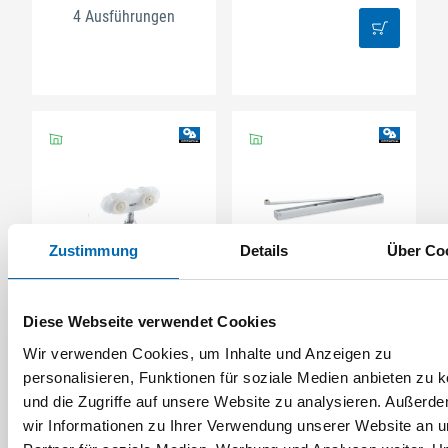
4 Ausführungen
Zustimmung
Details
Über Co
GEZE
GEZE
Doppelrollenwagen
ECline-Gleitschiene TS
Diese Webseite verwendet Cookies
Rollan 40 NT, mit
5000
Aufhängeschraube,
Artikel-Nr. GEZ160363
Wir verwenden Cookies, um Inhalte und Anzeigen zu
Kunststoff
(458058)
personalisieren, Funktionen für soziale Medien anbieten zu 
3 Ausführungen
und die Zugriffe auf unsere Website zu analysieren. Außerd
wir Informationen zu Ihrer Verwendung unserer Website an 