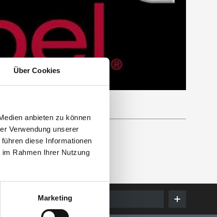
Über Cookies
 Medien anbieten zu können
hrer Verwendung unserer
 führen diese Informationen
ie im Rahmen Ihrer Nutzung
Marketing
E-Mail eingeben