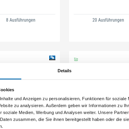
8 Ausführungen
20 Ausführungen
Details
Cookies
nhalte und Anzeigen zu personalisieren, Funktionen für soziale
GEDORE
GEDORE
Website zu analysieren. Außerdem geben wir Informationen zu I
Maulschlüssel
1/2" Steckschlüssel-Einsatz 
kant
r soziale Medien, Werbung und Analysen weiter. Unsere Partner
 Daten zusammen, die Sie ihnen bereitgestellt haben oder die s
n.