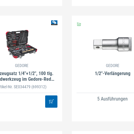
GEDORE
GEDORE
eugsatz 1/4"+1/2", 100 tlg.
1/2"-Verlängerung
dwerkzeug im Gedore-Red
Koffer
rtikel-Nr. SE034479
(699312)
5 Ausführungen