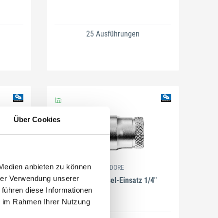
25 Ausführungen
Über Cookies
 Medien anbieten zu können
GEDORE
hrer Verwendung unserer
lang 12-
Steckschlüssel-Einsatz 1/4"
 führen diese Informationen
ie im Rahmen Ihrer Nutzung