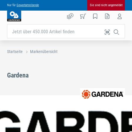
Nur für
Gewerbetreibende
Sie sind nicht angemeldet
Jetzt über 450.000 Artikel finden
Startseite
Markenübersicht
Gardena