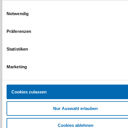
Gardena
Gardena
Einwilligungsauswahl
Klar-/Schmutzwasser-
Combisystem
Notwendig
Tauchpumpe 15000
Fugenkratzer 8927-20
Artikel-Nr. SE012386
Artikel-Nr. SE012460
(211561)
(212138)
Präferenzen
Statistiken
Marketing
Cookies zulassen
Nur Auswahl erlauben
Gardena
Gardena
Combisystem Stiel
Geräteadapter 3/4"
Holzstiel
2921-20
Cookies ablehnen