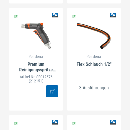
Gardena
Gardena
Premium
Flex Schlauch 1/2"
Reinigungsspritze
18305-20
Artikel-Nr. SE012676
(212151)
3 Ausführungen