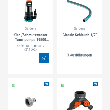
Gardena
Gardena
Klar-/Schmutzwasser
Classic Schlauch 1/2"
Tauchpumpe 19500
Aquasensor
Artikel-Nr. SE012617
(211562)
3 Ausführungen