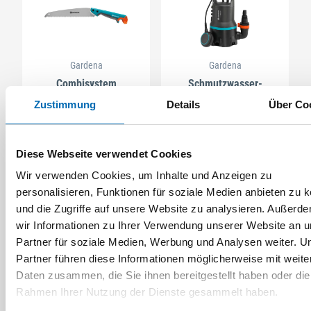
Gardena
Gardena
Combisystem
Schmutzwasser-
Gartensägen 8737-20
Tauchpumpe 9000
Zustimmung
Details
Über Co
Artikel-Nr. SE012464
Artikel-Nr. SE012740
(211367)
(211557)
Diese Webseite verwendet Cookies
Wir verwenden Cookies, um Inhalte und Anzeigen zu
personalisieren, Funktionen für soziale Medien anbieten zu 
und die Zugriffe auf unsere Website zu analysieren. Außerd
wir Informationen zu Ihrer Verwendung unserer Website an 
Partner für soziale Medien, Werbung und Analysen weiter. U
Partner führen diese Informationen möglicherweise mit weite
Daten zusammen, die Sie ihnen bereitgestellt haben oder die
Rahmen Ihrer Nutzung der Dienste gesammelt haben.