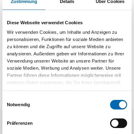
Technische Daten
Zustimmung
Details
Über Cookies
Maß A x B x C x D mm: 292 x 44 x 92 x 34
Stärke mm: 3
Diese Webseite verwendet Cookies
Technische Daten
Wir verwenden Cookies, um Inhalte und Anzeigen zu
personalisieren, Funktionen für soziale Medien anbieten
Produktart
Kreuzgehänge
zu können und die Zugriffe auf unsere Website zu
analysieren. Außerdem geben wir Informationen zu Ihrer
Verwendung unserer Website an unsere Partner für
Produktbeschreibung
soziale Medien, Werbung und Analysen weiter. Unsere
Partner führen diese Informationen möglicherweise mit
mit vernietetem Stift Schraublöcher: Ø 6,5 mm bzw. 9 x 9 mm
weiteren Daten zusammen, die Sie ihnen bereitgestellt
haben oder die sie im Rahmen Ihrer Nutzung der Dienste
gesammelt haben.
Einwilligungsauswahl
Notwendig
Präferenzen
Aktuelle Angebote