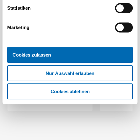
Statistiken
Marketing
Festool
STAH
Cookies zulassen
SELFCLEAN Filtersack SC FIS-CT
Bit-Box
Nur Auswahl erlauben
Artikel-Nr.
8 Ausführungen
Cookies ablehnen