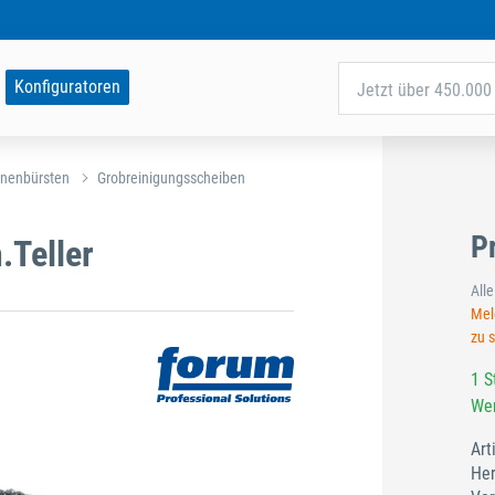
Konfiguratoren
Jetzt über 450.000 
nenbürsten
Grobreinigungsscheiben
P
Teller
All
Meld
zu 
1 S
Wer
Art
Her