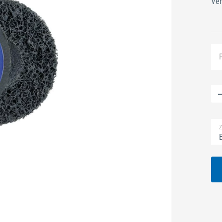
Ver
Z
B