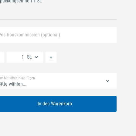
packungseinheit 1 St.
Positionskommission (optional)
Neue Liste anlegen
St.
Standard Merkliste
ur Merkliste hinzufügen
itte wählen...
In den Warenkorb