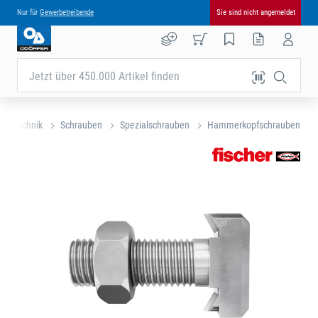
Nur für
Gewerbetreibende
Sie sind nicht angemeldet
Jetzt über 450.000 Artikel finden
ungstechnik
Schrauben
Spezialschrauben
Hammerkopfschrauben