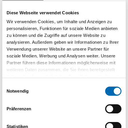
25 St.
VPE
Diese Webseite verwendet Cookies
Wir verwenden Cookies, um Inhalte und Anzeigen zu
Bolzen FBC-N-40/22-
personalisieren, Funktionen für soziale Medien anbieten
M16x100-8.8-hdg
zu können und die Zugriffe auf unsere Website zu
FSC569368
| 569368
analysieren. Außerdem geben wir Informationen zu Ihrer
25 St.
VPE
Verwendung unserer Website an unsere Partner für
soziale Medien, Werbung und Analysen weiter. Unsere
Partner führen diese Informationen möglicherweise mit
weiteren Daten zusammen, die Sie ihnen bereitgestellt
haben oder die sie im Rahmen Ihrer Nutzung der Dienste
Technische Daten
gesammelt haben.
Einwilligungsauswahl
Oberfläche
feuerverzinkt
Notwendig
Werkstoff
Stahl Festigkeitsklasse 8.8
Zulassung
Ja
Präferenzen
Produktart
Hammerkopfschraube
Statistiken