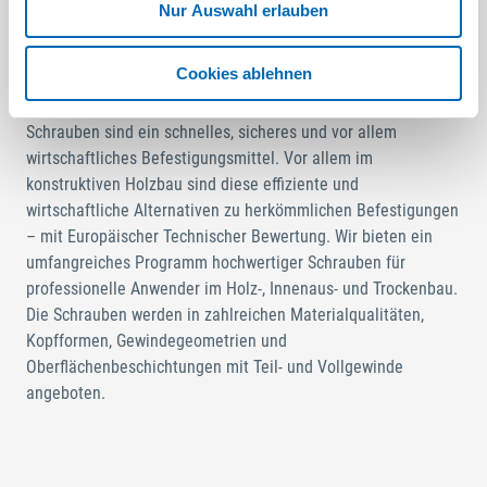
Nur Auswahl erlauben
spezielle Anwendungen im Holz-,
Cookies ablehnen
Innenaus- und Trockenbau
Schrauben sind ein schnelles, sicheres und vor allem
wirtschaftliches Befestigungsmittel. Vor allem im
konstruktiven Holzbau sind diese effiziente und
wirtschaftliche Alternativen zu herkömmlichen Befestigungen
– mit Europäischer Technischer Bewertung. Wir bieten ein
umfangreiches Programm hochwertiger Schrauben für
professionelle Anwender im Holz-, Innenaus- und Trockenbau.
Die Schrauben werden in zahlreichen Materialqualitäten,
Kopfformen, Gewindegeometrien und
Oberflächenbeschichtungen mit Teil- und Vollgewinde
angeboten.