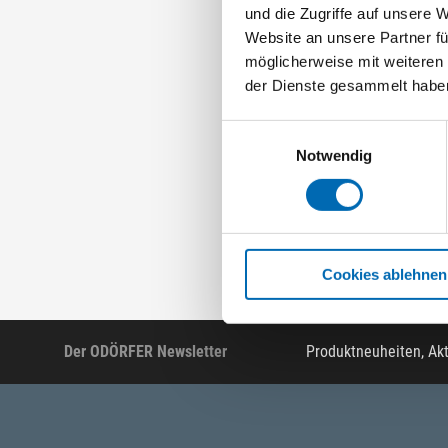
und die Zugriffe auf unsere 
Website an unsere Partner fü
möglicherweise mit weiteren
der Dienste gesammelt habe
Mechanisch
Einwilligungsauswahl
Notwendig
Stahlanker sind ei
Innen- und Außenbe
unterschiedliche V
Cookies ablehnen
Der ODÖRFER Newsletter
Produktneuheiten, Ak