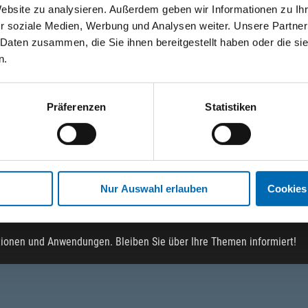
Website zu analysieren. Außerdem geben wir Informationen zu I
r soziale Medien, Werbung und Analysen weiter. Unsere Partner
 Daten zusammen, die Sie ihnen bereitgestellt haben oder die s
n.
e Verankerungslösungen für schwere L
Präferenzen
Statistiken
ne mechanische Verankerungslösung für schwere Lasten in Beton. Ve
reich und unter besonderen Anforderungen wie Brand- und Erdbebens
erankerungslösung mit verschiedenen Funktionsprinzipien.
Nur Auswahl erlauben
Cookies
tionen und Anwendungen. Bleiben Sie über Ihre Themen informiert!