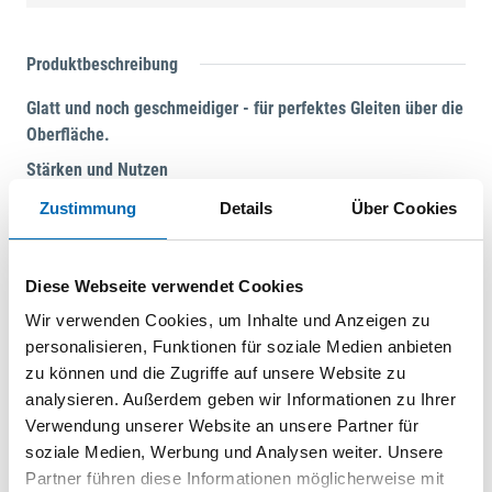
Produktbeschreibung
Glatt und noch geschmeidiger - für perfektes Gleiten über die
Oberfläche.
Stärken und Nutzen
Robuste, glatte Außenhaut verhindert Einhaken des
Zustimmung
Details
Über Cookies
Saugschlauchs
Innenliegender, äußerst elastischer Saugschlauch für
maximale Flexibilität
Diese Webseite verwendet Cookies
CLEANTEC Absaugmuffe verbindet Saugschlauch und
Wir verwenden Cookies, um Inhalte und Anzeigen zu
Elektrowerkzeug mit Bajonettverschluss sicher
personalisieren, Funktionen für soziale Medien anbieten
Mit RFID-Chip zur automatischen
zu können und die Zugriffe auf unsere Website zu
Saugschlaucherkennung
analysieren. Außerdem geben wir Informationen zu Ihrer
Anwendungsschwerpunkte
Verwendung unserer Website an unsere Partner für
soziale Medien, Werbung und Analysen weiter. Unsere
Ideal zur Reinigung von Baustellen, Werkstätten sowie
Partner führen diese Informationen möglicherweise mit
Büros