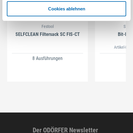
Cookies ablehnen
Festool
STAH
SELFCLEAN Filtersack SC FIS-CT
Bit-Box
Artikel-Nr.
8 Ausführungen
Der ODÖRFER Newsletter