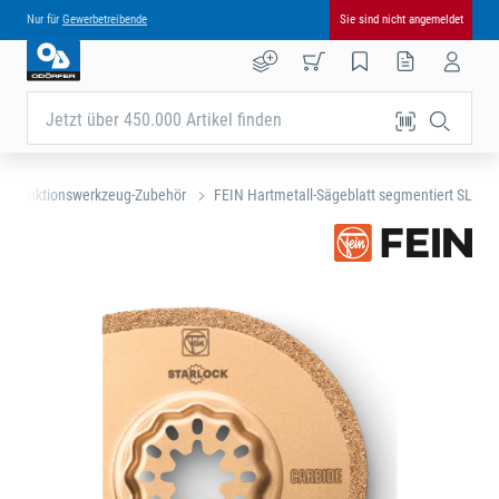
Nur für
Gewerbetreibende
Sie sind nicht angemeldet
Jetzt über 450.000 Artikel finden
ltifunktionswerkzeug-Zubehör
FEIN Hartmetall-Sägeblatt segmentiert SL