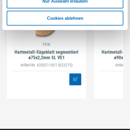
Nur Auswahl erlauben
Cookies ablehnen
FEIN
Hartmetall-Sägeblatt segmentiert
Hartmetall-Säg
ø75x2,2mm SL VE1
ø90x1,
Artikel-Nr. 6350211821
(622275)
Artikel-