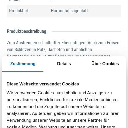
Produktart
Hartmetallsägeblatt
Produktbeschreibung
Zum Austrennen schadhafter Fliesenfugen. Auch zum Fräsen
von Schlitzen in Putz, Gasbeton und ähnlichen
Baumaterialien sowie zur Reinigung und Nacharbeit von
Stabdecksfugen. Nicht für sehr harte Epoxid- oder
Zustimmung
Details
Über Cookies
Zementfugen geeignet. Die wirtschaftliche Alternative zu
Diamant-Werkzeugen. Extra dünne Ausführung. Schnittbreite
ca. 1,2 mm. Segmentiert, ideal zum Arbeiten in Ecken und an
Diese Webseite verwendet Cookies
Kanten ohne Überschnitt.
Wir verwenden Cookies, um Inhalte und Anzeigen zu
personalisieren, Funktionen für soziale Medien anbieten
zu können und die Zugriffe auf unsere Website zu
Dokumente
analysieren. Außerdem geben wir Informationen zu Ihrer
Verwendung unserer Website an unsere Partner für
01 | Hauptkatalog 2019/21
soziale Medien, Werbung und Analysen weiter. Unsere