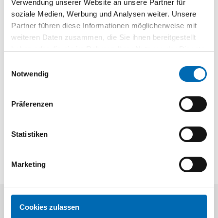
Verwendung unserer Website an unsere Partner für
soziale Medien, Werbung und Analysen weiter. Unsere
01 | Hauptkatalog 2019/21
Partner führen diese Informationen möglicherweise mit
weiteren Daten zusammen, die Sie ihnen bereitgestellt
haben oder die sie im Rahmen Ihrer Nutzung der Dienste
gesammelt haben.
Einwilligungsauswahl
Notwendig
12 | Elektro- und Druckluftwerkzeuge 2026/27
Präferenzen
Statistiken
Marketing
Cookies zulassen
Kunden kauften auch