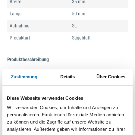
Breite
35 mm
Länge
50 mm
Aufnahme
SL
Produktart
Sägeblatt
Produktbeschreibung
Bi-Metall mit geschränkter Holzverzahnung für alle Holz-,
Zustimmung
Details
Über Cookies
Gipskarton- und Kunststoffmaterialien. Hervorragende
Standzeit, hohe Schnittqualität und guter Arbeitsfortschritt.
Äußerst robust, unempfindlich auch gegen im Holz befindliche
Diese Webseite verwendet Cookies
Nägel (bis ca. Ø 4 mm), Mauerwerk etc. Mittlere Breite,
Wir verwenden Cookies, um Inhalte und Anzeigen zu
taillierte Form für optimale Schnittgeschwindigkeit und gute
personalisieren, Funktionen für soziale Medien anbieten
Spanabfuhr.
zu können und die Zugriffe auf unsere Website zu
analysieren. Außerdem geben wir Informationen zu Ihrer
Dokumente