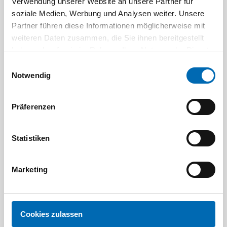
Verwendung unserer Website an unsere Partner für
Aktuelle Angebote
soziale Medien, Werbung und Analysen weiter. Unsere
Partner führen diese Informationen möglicherweise mit
weiteren Daten zusammen, die Sie ihnen bereitgestellt
haben oder die sie im Rahmen Ihrer Nutzung der Dienste
gesammelt haben.
Einwilligungsauswahl
Notwendig
Präferenzen
Festool
STAH
SELFCLEAN Filtersack SC FIS-CT
Bit-Box
Statistiken
Artikel-Nr.
8 Ausführungen
Marketing
Cookies zulassen