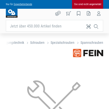
Nur für
Gewerbetreibende
Sie sind nicht angemeldet
Jetzt über 450.000 Artikel finden
festigungstechnik
Schrauben
Spezialschrauben
Spannschrauben