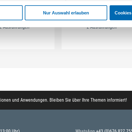
terlagscheiben für
Zierscheiben verzinkt
auschrauben Senkkopf
Nur Auswahl erlauben
Cookies
2 Ausführungen
2 Ausführungen
tionen und Anwendungen. Bleiben Sie über Ihre Themen informiert!
 13:00 Uhr)
WhatsApp
+43 (0)676 827 75