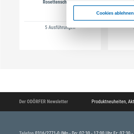
Rosettenscheiben
Un
Holzb
Cookies ablehnen
5 Ausführungen
Der ODÖRFER Newsletter
Produktneuheiten, Ak
Telefon
0316/2771-0
(Mo - Do: 07:30 - 17:00 Uhr Fr: 07:30 -