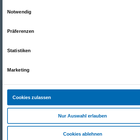
0316/2771-0
(Mo - Do: 07:30 - 17:00 Uhr Fr: 07:30 - 13:00 Uhr)
Einwilligungsauswahl
Notwendig
WhatsApp
+43 (0)676 827 755 55
Präferenzen
E-Mail
Statistiken
post@odoerfer.com
Marketing
Cookies zulassen
Unternehmen
Nur Auswahl erlauben
Service
Cookies ablehnen