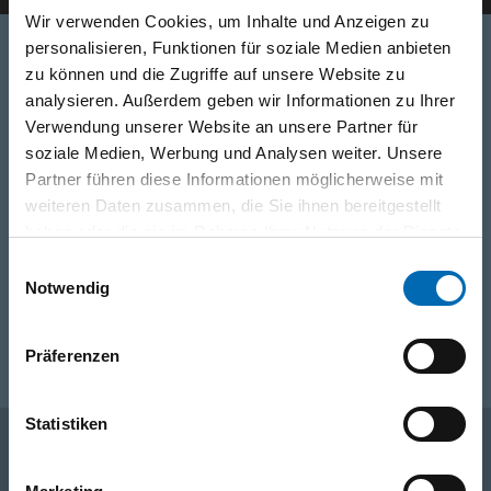
Wir verwenden Cookies, um Inhalte und Anzeigen zu
personalisieren, Funktionen für soziale Medien anbieten
zu können und die Zugriffe auf unsere Website zu
Telefon
analysieren. Außerdem geben wir Informationen zu Ihrer
Verwendung unserer Website an unsere Partner für
0316/2771-0
(Mo - Do: 07:30 - 17:00 Uhr Fr: 07:30 - 13:00 Uhr)
soziale Medien, Werbung und Analysen weiter. Unsere
Partner führen diese Informationen möglicherweise mit
WhatsApp
weiteren Daten zusammen, die Sie ihnen bereitgestellt
+43 (0)676 827 755 55
haben oder die sie im Rahmen Ihrer Nutzung der Dienste
gesammelt haben.
Einwilligungsauswahl
Notwendig
E-Mail
post@odoerfer.com
Präferenzen
Statistiken