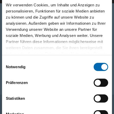
Wir verwenden Cookies, um Inhalte und Anzeigen zu
personalisieren, Funktionen für soziale Medien anbieten
zu können und die Zugriffe auf unsere Website zu
Telefon
analysieren. Außerdem geben wir Informationen zu Ihrer
Verwendung unserer Website an unsere Partner für
0316/2771-0
(Mo - Do: 07:30 - 17:00 Uhr Fr: 07:30 - 13:00 Uhr)
soziale Medien, Werbung und Analysen weiter. Unsere
Partner führen diese Informationen möglicherweise mit
WhatsApp
weiteren Daten zusammen, die Sie ihnen bereitgestellt
+43 (0)676 827 755 55
haben oder die sie im Rahmen Ihrer Nutzung der Dienste
gesammelt haben.
Einwilligungsauswahl
Notwendig
E-Mail
post@odoerfer.com
Präferenzen
Statistiken