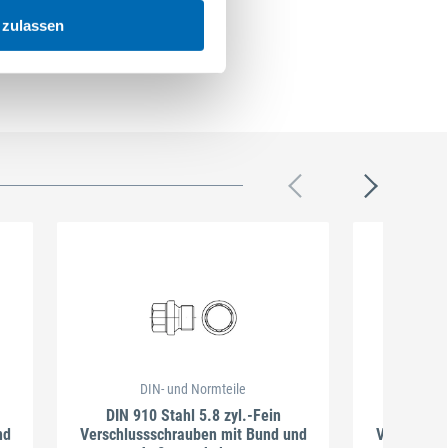
 zulassen
DIN- und Normteile
DI
DIN 910 Stahl 5.8 zyl.-Fein
DIN
nd
Verschlussschrauben mit Bund und
Verschluss