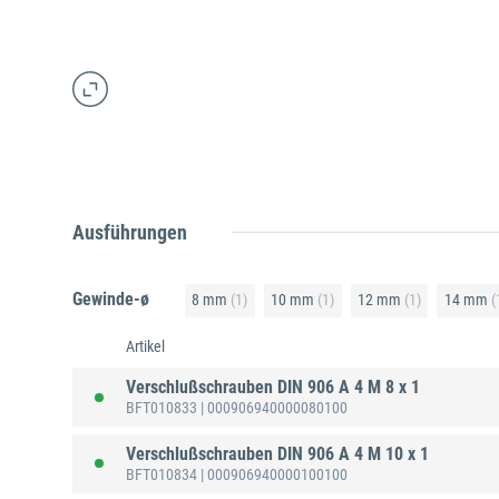
Ausführungen
Gewinde-ø
8 mm
(1)
10 mm
(1)
12 mm
(1)
14 mm
(
Artikel
Verschlußschrauben DIN 906 A 4 M 8 x 1
BFT010833
| 000906940000080100
Verschlußschrauben DIN 906 A 4 M 10 x 1
BFT010834
| 000906940000100100