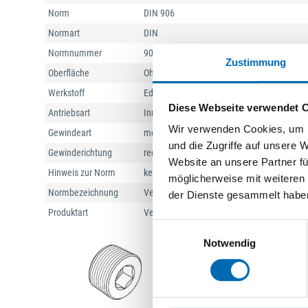
Norm
DIN 906
Normart
DIN
Normnummer
906
Zustimmung
Oberfläche
Ohne Oberflächenangabe
Werkstoff
Edelstahl
Diese Webseite verwendet 
Antriebsart
Innensechskant
Wir verwenden Cookies, um I
Gewindeart
metrisches kegeliges Feingewinde
und die Zugriffe auf unsere 
Gewinderichtung
rechts
Website an unsere Partner fü
Hinweis zur Norm
kegeliges Gewinde
möglicherweise mit weiteren
Normbezeichnung
Verschlussschraube
der Dienste gesammelt habe
Produktart
Verschlussschraube
Einwilligungsauswahl
Notwendig