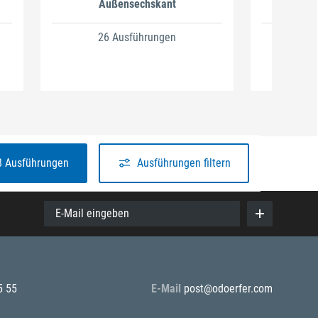
Außensechskant
26 Ausführungen
6
8 Ausführungen
Ausführungen filtern
E-Mail eingeben
5 55
E-Mail
post@odoerfer.com