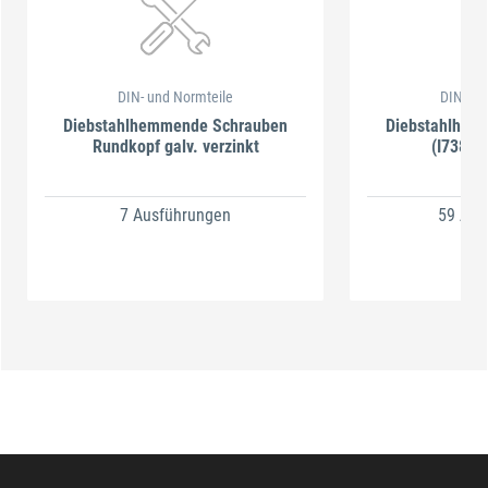
DIN- und Normteile
DIN- un
Diebstahlhemmende Schrauben
Diebstahlhem
Rundkopf galv. verzinkt
(I7380)
7 Ausführungen
59 Aus