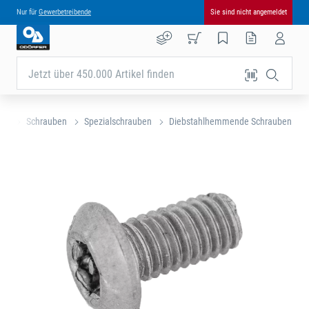
Nur für
Gewerbetreibende
Sie sind nicht angemeldet
Jetzt über 450.000 Artikel finden
nik
Schrauben
Spezialschrauben
Diebstahlhemmende Schrauben