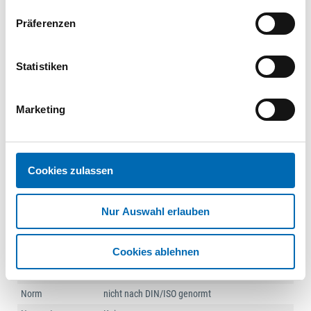
088116920000040016
Präferenzen
100
VPE
St.
Statistiken
Diebstahlhem.Schrauben
(I7380) A 2 M 4 x 20 m.
PIN-ISR T20
BFT077950
|
Marketing
088116920000040020
100
VPE
St.
Cookies zulassen
1
2
...
5
Nur Auswahl erlauben
Technische Daten
Cookies ablehnen
Güte Werkstoff
A2
Norm
nicht nach DIN/ISO genormt