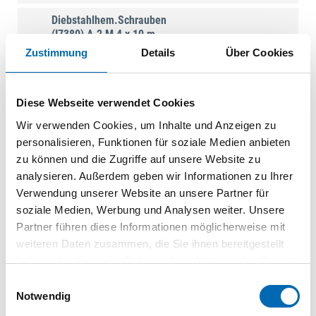
Diebstahlhem.Schrauben
(I7380) A 2 M 4 x 10 m.
PIN-ISR T20
Zustimmung
Details
Über Cookies
BFT077947
|
088116920000040010
100
VPE
Diese Webseite verwendet Cookies
St.
Wir verwenden Cookies, um Inhalte und Anzeigen zu
Diebstahlhem.Schrauben
personalisieren, Funktionen für soziale Medien anbieten
(I7380) A 2 M 4 x 12 m.
zu können und die Zugriffe auf unsere Website zu
PIN-ISR T20
analysieren. Außerdem geben wir Informationen zu Ihrer
BFT077948
|
Verwendung unserer Website an unsere Partner für
088116920000040012
soziale Medien, Werbung und Analysen weiter. Unsere
100
VPE
Partner führen diese Informationen möglicherweise mit
St.
weiteren Daten zusammen, die Sie ihnen bereitgestellt
haben oder die sie im Rahmen Ihrer Nutzung der Dienste
Diebstahlhem.Schrauben
(I7380) A 2 M 4 x 16 m.
gesammelt haben.
Einwilligungsauswahl
PIN-ISR T20
Notwendig
BFT077949
|