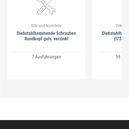
DIN- und Normteile
DIN- un
Diebstahlhemmende Schrauben
Diebstahlhem
Rundkopf galv. verzinkt
(I7380)
7 Ausführungen
59 Aus