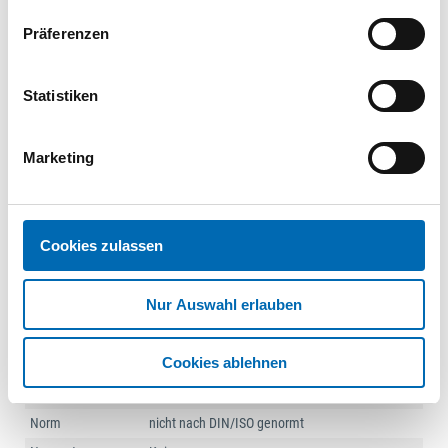
088117920000040010
Präferenzen
100
VPE
St.
Statistiken
Diebstahlhem.Schrauben
(D7991) A 2 M 4 x 12 m.
PIN-ISR T20
BFT078009
|
Marketing
088117920000040012
100
VPE
St.
Cookies zulassen
1
2
...
5
Nur Auswahl erlauben
Technische Daten
Cookies ablehnen
Güte Werkstoff
A2
Norm
nicht nach DIN/ISO genormt