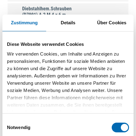
Diebstahlhem.Schrauben
(D7991) A 2 M 4 x 6 m.
PIN-ISR T20
Zustimmung
Details
Über Cookies
BFT078006
|
088117920000040006
100
VPE
Diese Webseite verwendet Cookies
St.
Wir verwenden Cookies, um Inhalte und Anzeigen zu
Diebstahlhem.Schrauben
personalisieren, Funktionen für soziale Medien anbieten
(D7991) A 2 M 4 x 8 m.
zu können und die Zugriffe auf unsere Website zu
PIN-ISR T20
analysieren. Außerdem geben wir Informationen zu Ihrer
BFT078007
|
Verwendung unserer Website an unsere Partner für
088117920000040008
soziale Medien, Werbung und Analysen weiter. Unsere
100
VPE
Partner führen diese Informationen möglicherweise mit
St.
weiteren Daten zusammen, die Sie ihnen bereitgestellt
haben oder die sie im Rahmen Ihrer Nutzung der Dienste
Diebstahlhem.Schrauben
(D7991) A 2 M 4 x 10 m.
gesammelt haben.
Einwilligungsauswahl
PIN-ISR T20
Notwendig
BFT078008
|