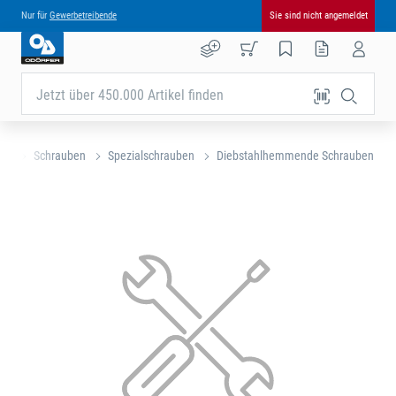
Nur für
Gewerbetreibende
Sie sind nicht angemeldet
Jetzt über 450.000 Artikel finden
nik
Schrauben
Spezialschrauben
Diebstahlhemmende Schrauben