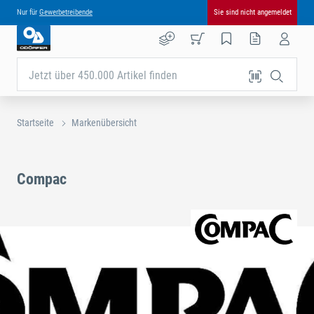
Nur für
Gewerbetreibende
Sie sind nicht angemeldet
Jetzt über 450.000 Artikel finden
Startseite
Markenübersicht
Compac