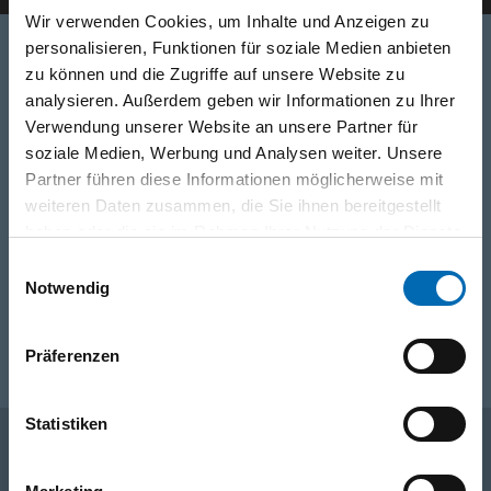
Wir verwenden Cookies, um Inhalte und Anzeigen zu
personalisieren, Funktionen für soziale Medien anbieten
zu können und die Zugriffe auf unsere Website zu
Telefon
analysieren. Außerdem geben wir Informationen zu Ihrer
Verwendung unserer Website an unsere Partner für
0316/2771-0
(Mo - Do: 07:30 - 17:00 Uhr Fr: 07:30 - 13:00 Uhr)
soziale Medien, Werbung und Analysen weiter. Unsere
Partner führen diese Informationen möglicherweise mit
WhatsApp
weiteren Daten zusammen, die Sie ihnen bereitgestellt
+43 (0)676 827 755 55
haben oder die sie im Rahmen Ihrer Nutzung der Dienste
gesammelt haben.
Einwilligungsauswahl
Notwendig
E-Mail
post@odoerfer.com
Präferenzen
Statistiken