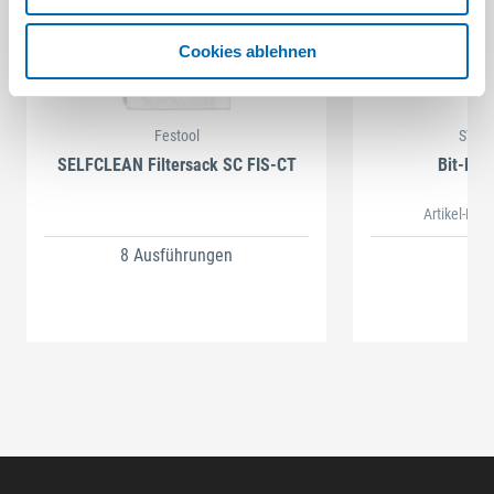
Cookies ablehnen
Festool
STAH
SELFCLEAN Filtersack SC FIS-CT
Bit-Box
Artikel-Nr.
8 Ausführungen