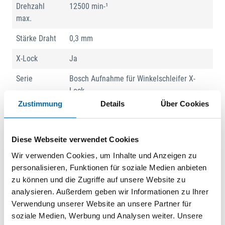
Drehzahl
12500 min-¹
max.
Stärke Draht
0,3 mm
X-Lock
Ja
Serie
Bosch Aufnahme für Winkelschleifer X-
Lock
Zustimmung
Details
Über Cookies
Produktart
Topfbürste
Diese Webseite verwendet Cookies
Produktbeschreibung
Wir verwenden Cookies, um Inhalte und Anzeigen zu
Lange Lebensdauer beim Reinigen von Stahl! Vermessingter
personalisieren, Funktionen für soziale Medien anbieten
gewellter Draht für leichtere Reinigungsarbeiten Benötigst du
zu können und die Zugriffe auf unsere Website zu
eine langlebige Topfbürste zum Reinigen großer
analysieren. Außerdem geben wir Informationen zu Ihrer
Stahlflächen? Dann ist die PRO Metal clean Topfbürste die
Verwendung unserer Website an unsere Partner für
richtige Wahl. Wir haben sie mit hochwertigem,
soziale Medien, Werbung und Analysen weiter. Unsere