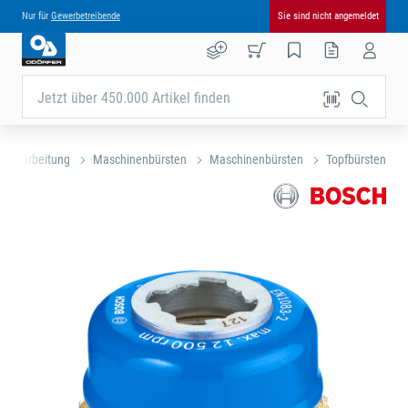
Nur für
Gewerbetreibende
Sie sind nicht angemeldet
Jetzt über 450.000 Artikel finden
albearbeitung
Maschinenbürsten
Maschinenbürsten
Topfbürsten