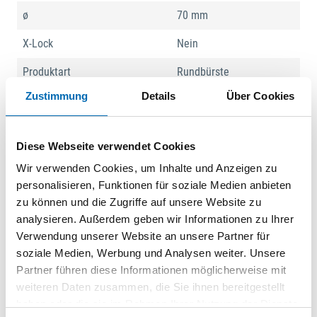
ø
70 mm
X-Lock
Nein
Produktart
Rundbürste
Zustimmung
Details
Über Cookies
Produktbeschreibung
Diese Webseite verwendet Cookies
Lange Lebensdauer beim Reinigen von Edelstahl! Gezopfter
Premium-Draht für intensive Reinigung Bist du Metallarbeiter,
Wir verwenden Cookies, um Inhalte und Anzeigen zu
der eine langlebige Scheibenbürste benötigt, um ein grobes
personalisieren, Funktionen für soziale Medien anbieten
Finish auf kleinen Edelstahl- und
zu können und die Zugriffe auf unsere Website zu
Nichteisenmetalloberflächen, Kanten und in Rillen zu
analysieren. Außerdem geben wir Informationen zu Ihrer
erzielen? Mit der PRO Stainless Steel heavy kannst du die
Verwendung unserer Website an unsere Partner für
Arbeit erledigen – immer und immer wieder. Das PRO
soziale Medien, Werbung und Analysen weiter. Unsere
Stainless Steel heavy Scheibenbürste ist ein langlebiges
Partner führen diese Informationen möglicherweise mit
Zubehör, das du in deiner Metallwerkstatt immer griffbereit
weiteren Daten zusammen, die Sie ihnen bereitgestellt
haben solltest. Wir haben sie mit gezopftem Draht
haben oder die sie im Rahmen Ihrer Nutzung der Dienste