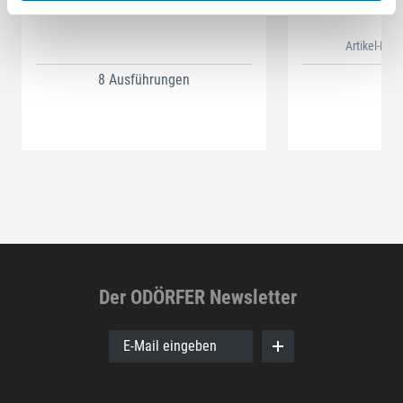
SELFCLEAN Filtersack SC FIS-CT
Bit-Box
Artikel-Nr.
8 Ausführungen
Der ODÖRFER Newsletter
E-Mail eingeben