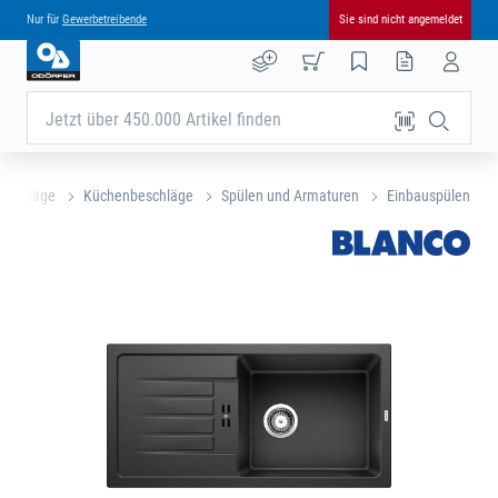
Nur für
Gewerbetreibende
Sie sind nicht angemeldet
Jetzt über 450.000 Artikel finden
eschläge
Küchenbeschläge
Spülen und Armaturen
Einbauspülen