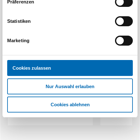
Präferenzen
Ähnliche Produkte
Statistiken
Marketing
BKS
Cookies zulassen
Panikschloss Funktion B Modell
Panikschloss 
2320 1-flg.
2116
Nur Auswahl erlauben
12 Ausführungen
12 Aus
Cookies ablehnen