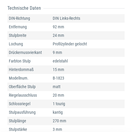
Technische Daten
DIN-Richtung
DIN Links-Rechts
Entfernung
92 mm
Stulpbreite
24 mm
Lochung
Profilzylinder gelocht
Drückernussvierkant
9 mm
Farbton Stulp
edelstahl
Hinterdornmaß
15 mm
Modellnum.
B-1823
Oberfläche Stulp
matt
Riegelausschluss
20 mm
Schlossriegel
1 tourig
Stulpausführung
kantig
Stulplänge
270 mm
Stulpstärke
3 mm