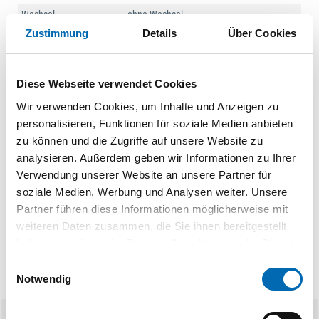
Wechsel
ohne Wechsel
Zustimmung
Details
Über Cookies
Produktart
Panik-Einsteckschloss
Dokumente
Diese Webseite verwendet Cookies
Wir verwenden Cookies, um Inhalte und Anzeigen zu
Norm- und Funktionsbeschreibung
personalisieren, Funktionen für soziale Medien anbieten
PDF
zu können und die Zugriffe auf unsere Website zu
analysieren. Außerdem geben wir Informationen zu Ihrer
Verwendung unserer Website an unsere Partner für
soziale Medien, Werbung und Analysen weiter. Unsere
Partner führen diese Informationen möglicherweise mit
weiteren Daten zusammen, die Sie ihnen bereitgestellt
haben oder die sie im Rahmen Ihrer Nutzung der Dienste
gesammelt haben.
Einwilligungsauswahl
Notwendig